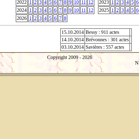
2022
1
2
3
4
5
6
7
8
9
10
11
12
2023
1
2
3
4
5
6
2024
1
2
3
4
5
6
7
8
9
10
11
12
2025
1
2
3
4
5
6
2026
1
2
3
4
5
6
7
8
15.10.2014
Bessy : 911 actes
14.10.2014
Brévonnes : 301 actes
03.10.2014
Savières : 557 actes
Copyright 2009 -
2026
Nb