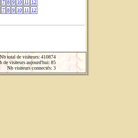
7
8
9
10
11
12
7
8
9
10
11
12
Nb total de visiteurs: 410874
 de visiteurs aujourd'hui: 85
Nb visiteurs connectés: 3