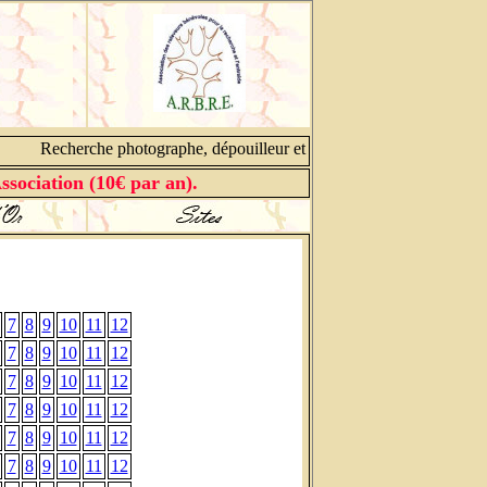
Recherche photographe, dépouilleur et cantonnier, contacter nou
ssociation (10€ par an).
7
8
9
10
11
12
7
8
9
10
11
12
7
8
9
10
11
12
7
8
9
10
11
12
7
8
9
10
11
12
7
8
9
10
11
12