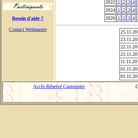
2022
1
2
3
4
2024
1
2
3
4
2026
1
2
3
4
Besoin d'aide ?
Contact Webmaster
25.11.20
23.11.20
22.11.20
21.11.20
11.11.20
01.11.20
01.11.20
Accès Réservé Cantonnier
C