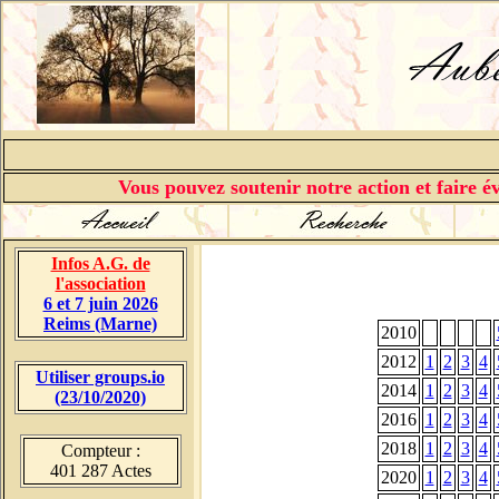
Vous pouvez soutenir notre action et faire év
Infos A.G. de
l'association
6 et 7 juin 2026
Reims (Marne)
2010
2012
1
2
3
4
Utiliser groups.io
2014
1
2
3
4
(23/10/2020)
2016
1
2
3
4
2018
1
2
3
4
Compteur :
401 287 Actes
2020
1
2
3
4