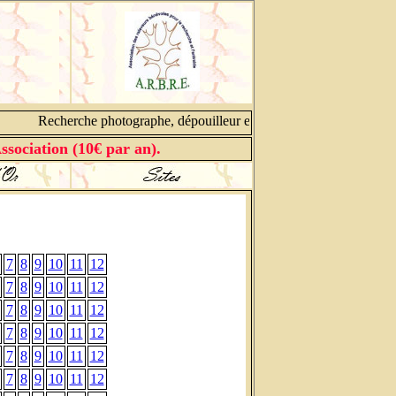
Recherche photographe, dépouilleur et cantonnier, contacter no
ssociation (10€ par an).
7
8
9
10
11
12
7
8
9
10
11
12
7
8
9
10
11
12
7
8
9
10
11
12
7
8
9
10
11
12
7
8
9
10
11
12