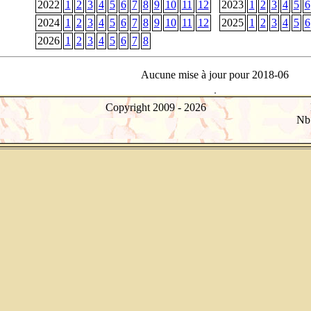
2022
1
2
3
4
5
6
7
8
9
10
11
12
2023
1
2
3
4
5
6
2024
1
2
3
4
5
6
7
8
9
10
11
12
2025
1
2
3
4
5
6
2026
1
2
3
4
5
6
7
8
Aucune mise à jour pour 2018-06
Copyright 2009 -
2026
Nb 