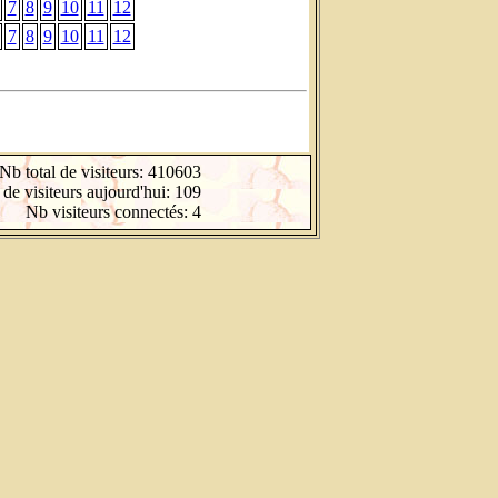
7
8
9
10
11
12
7
8
9
10
11
12
Nb total de visiteurs: 410603
de visiteurs aujourd'hui: 109
Nb visiteurs connectés: 4